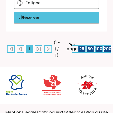
En ligne
Réserver
(1 -
Par
page
25
50
100
200
1 /
1
:
1)
Mentions légales
Catalogue
PMB Services
Plan du site