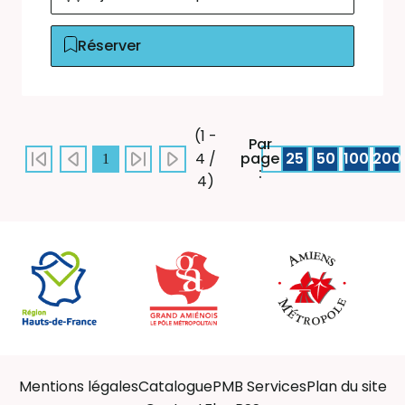
Réserver
(1 -
Par
page
25
50
100
200
4 /
1
:
4)
Mentions légales
Catalogue
PMB Services
Plan du site