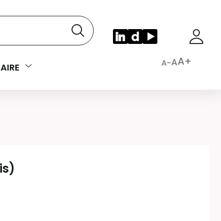
A+
A
A-
AIRE
is)