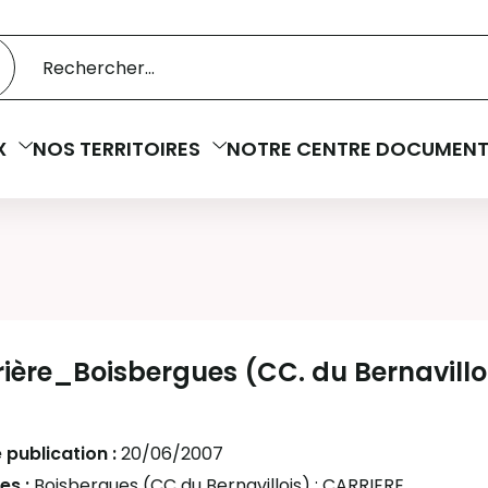
 catalogue
cherche
X
NOS TERRITOIRES
NOTRE CENTRE DOCUMENT
ière_Boisbergues (CC. du Bernavillo
 publication :
20/06/2007
es :
Boisbergues (CC du Bernavillois)
;
CARRIERE