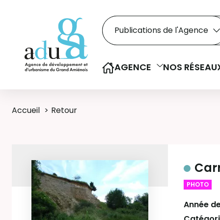
Rechercher dans le
Recherche
Sélectionner le type de la re
AGENCE
NOS RÉSEAU
Accueil
Retour
Carr
PHOTO
Année de
Catégori