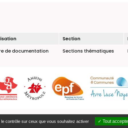
isation
Section
re de documentation
Sections thématiques
ons légales
Catalogue
PMB Services
Plan du site
Contact
Fl
 le contrôle sur ceux que vous souhaitez activer
Tout accepte