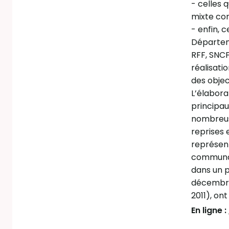
- celles 
mixte con
- enfin, 
Départe
RFF, SNC
réalisati
des objec
L’élabora
principau
nombreu
reprises 
représent
communa
dans un p
décembr
2011), on
En ligne :