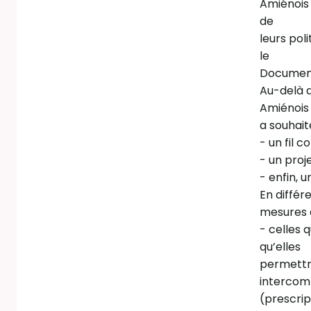
Amiénois 
de
leurs pol
le
Document
Au-delà d
Amiénois
a souhait
- un fil 
- un proj
- enfin, 
En différ
mesures à
- celles 
qu’elles
permettro
intercom
(prescrip