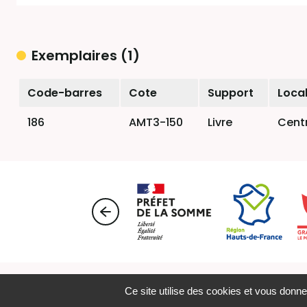
Exemplaires (1)
Liste des exemplaires
Code-barres
Cote
Support
Local
186
AMT3-150
Livre
Cent
Menti
Ce site utilise des cookies et vous donne