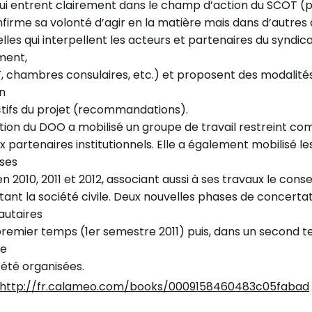
qui entrent clairement dans le champ d’action du SCOT (pre
firme sa volonté d’agir en la matière mais dans d’autre
celles qui interpellent les acteurs et partenaires du syndic
ment,
F, chambres consulaires, etc.) et proposent des modali
on
tifs du projet (recommandations).
tion du DOO a mobilisé un groupe de travail restreint c
x partenaires institutionnels. Elle a également mobilisé
ses
en 2010, 2011 et 2012, associant aussi à ses travaux le c
ant la société civile. Deux nouvelles phases de concertat
utaires
remier temps (1er semestre 2011) puis, dans un second t
e
t été organisées.
http://fr.calameo.com/books/0009158460483c05fabad