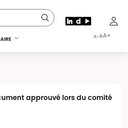
A+
A
A-
AIRE
cument approuvé lors du comité