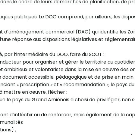
dans le cadre de leurs démarches de planification, de pr
itiques publiques. Le DOO comprend, par ailleurs, les disp
 d’aménagement commercial (DAC) qui identifie les 
’une réponse aux dispositions législatives et réglementai
é, par l’intermédiaire du DOO, faire du SCOT :
conducteur pour organiser et gérer le territoire au quotidien
et ambitieux et volontariste dans la mise en oeuvre des ori
un document accessible, pédagogique et de prise en main 
enciant « prescription » et « recommandation », le pays 
 mettre en oeuvre, flécher :
que le pays du Grand Amiénois a choisi de privilégier, no
nt d’infléchir ou de renforcer, mais également de la c
munalités
tions) ;