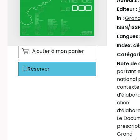
Auteurs 
Editeur :
in :
Grand
ISBN/ISS
Langues
Index. d
Ajouter à mon panier
Catégori
Note de 
Réserver
portant
national 
contexte
d’élabora
choix
d’élabore
Le Docume
prescrip
Grand