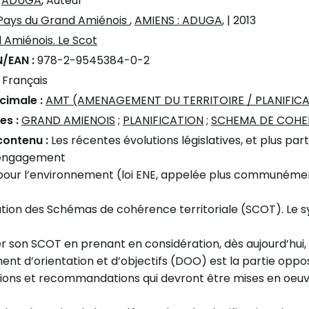
:
ADUGA
, Auteur
Pays du Grand Amiénois
,
AMIENS : ADUGA
,
| 2013
 Amiénois. Le Scot
N/EAN :
978-2-9545384-0-2
:
Français
écimale :
AMT (AMENAGEMENT DU TERRITOIRE / PLANIFIC
es :
GRAND AMIENOIS
;
PLANIFICATION
;
SCHEMA DE COHER
contenu :
Les récentes évolutions législatives, et plus parti
 engagement
pour l’environnement (loi ENE, appelée plus communément 
tion des Schémas de cohérence territoriale (SCOT). Le sy
r son SCOT en prenant en considération, dès aujourd’hui, 
nt d’orientation et d’objectifs (DOO) est la partie oppos
tions et recommandations qui devront être mises en oeu