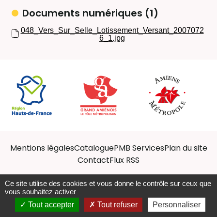
Documents numériques (1)
048_Vers_Sur_Selle_Lotissement_Versant_2007072
6_1.jpg
Mentions légales
Catalogue
PMB Services
Plan du site
Contact
Flux RSS
Ce site utilise des cookies et vous donne le contrôle sur ceux que
vous souhaitez activer
Afficher les ressources
Tout accepter
Tout refuser
Personnaliser