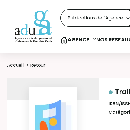
Rechercher dans le
Recherche
Sélectionner le type de la re
AGENCE
NOS RÉSEAU
Accueil
Retour
Trai
ISBN/ISS
Catégori