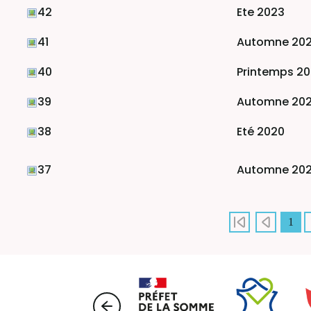
42
Ete 2023
41
Automne 20
40
Printemps 2
39
Automne 20
38
Eté 2020
37
Automne 20
1