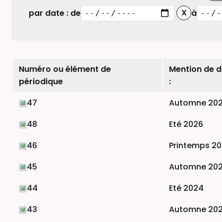
par date : de
à
Numéro ou élément de
Mention de 
périodique
:
47
Automne 20
48
Eté 2026
46
Printemps 2
45
Automne 20
44
Eté 2024
43
Automne 20