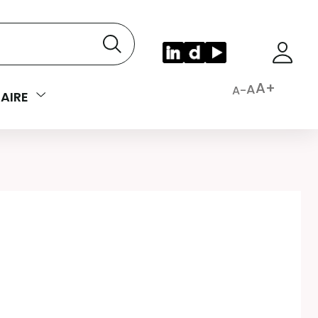
A+
A
A-
AIRE