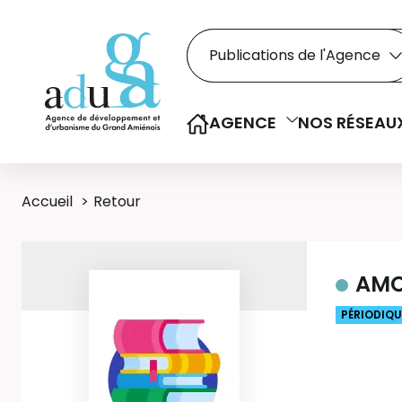
Rechercher dans le
Recherche
Sélectionner le type de la re
AGENCE
NOS RÉSEAU
Accueil
Retour
AMC 
PÉRIODIQUE