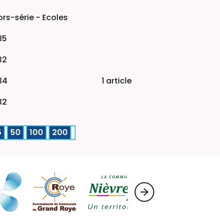
rs-série - Ecoles
35
32
34
1 article
32
5
50
100
200