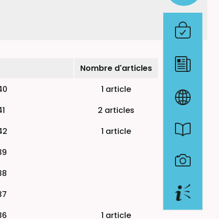
Nombre d'articles
40
1 article
41
2 articles
42
1 article
39
38
37
36
1 article