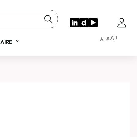
A+
A
A-
AIRE