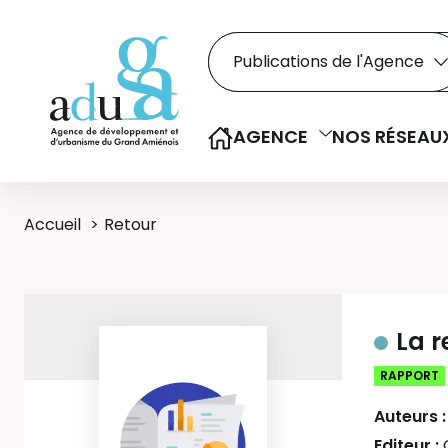
Rechercher dans le
Recherche
Sélectionner le type de la re
AGENCE
NOS RÉSEAU
Accueil
Retour
La r
RAPPORT
Auteurs 
Editeur :