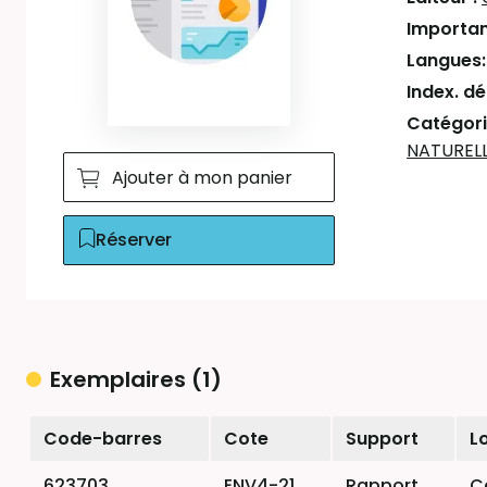
Importan
Langues
Index. d
Catégori
NATUREL
Ajouter à mon panier
Réserver
Exemplaires (1)
Liste des exemplaires
Code-barres
Cote
Support
L
623703
ENV4-21
Rapport
C