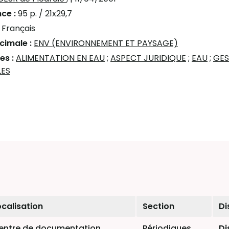
ce :
95 p. / 21x29,7
:
Français
écimale :
ENV (ENVIRONNEMENT ET PAYSAGE)
es :
ALIMENTATION EN EAU
;
ASPECT JURIDIQUE
;
EAU
;
GES
LES
ocalisation
Section
Di
entre de documentation
Périodiques
Di