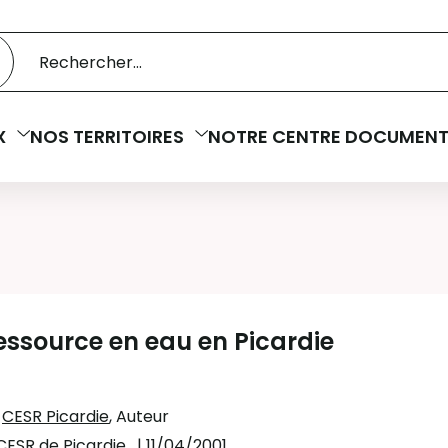
 catalogue
cherche
X
NOS TERRITOIRES
NOTRE CENTRE DOCUMENT
essource en eau en Picardie
:
CESR Picardie
, Auteur
CESR de Picardie
,
| 11/04/2001