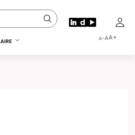
A+
A
A-
AIRE