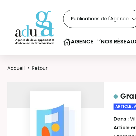
Rechercher dans le
Recherche
Sélectionner le type de la re
AGENCE
NOS RÉSEAU
Accueil
Retour
Gran
ARTICLE : 
Dans :
Vi
Article e