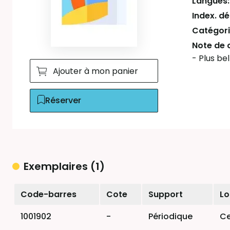
Langues
Index. d
Catégori
Note de 
- Plus be
Ajouter à mon panier
Réserver
Exemplaires (1)
Liste des exemplaires
Code-barres
Cote
Support
Lo
1001902
-
Périodique
Ce