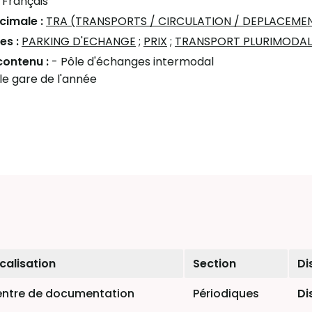
:
Français
écimale :
TRA (TRANSPORTS / CIRCULATION / DEPLACEME
es :
PARKING D'ECHANGE
;
PRIX
;
TRANSPORT PLURIMODAL
contenu :
- Pôle d'échanges intermodal
lle gare de l'année
calisation
Section
Di
ntre de documentation
Périodiques
Di