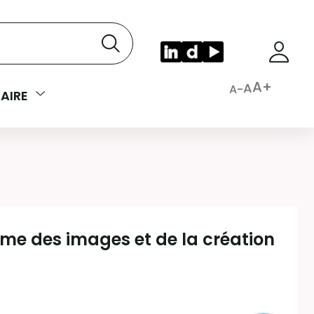
A+
A
A-
AIRE
orme des images et de la création