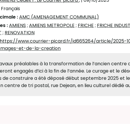
AMIENS Cedex 1 : Le Courrier picard
,
| 09/10/2025
:
Français
écimale :
AMC (AMENAGEMENT COMMUNAL)
es :
AMIENS
;
AMIENS METROPOLE
;
FRICHE
;
FRICHE INDUST
T
;
RENOVATION
https://www.courrier-picard.fr/id665264/article/2025-
mages-et-de-la-creation
avaux préalables à la transformation de l’ancien centre de 
eront engagés d’ici à la fin de l’année. Le curage et le d
 de construire a été déposé début septembre 2025 et les
en centre de tri postal, rue Dejean, en lieu culturel dédié aux