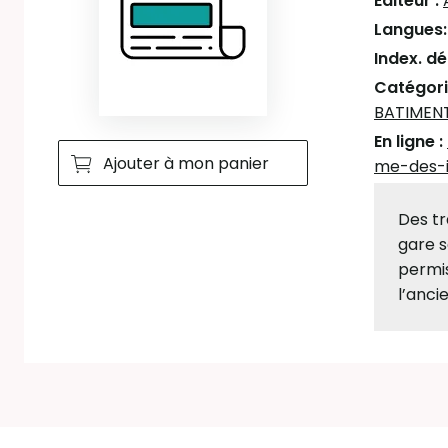
Editeur :
Langues
Index. d
Catégori
BATIMEN
En ligne :
Ajouter à mon panier
me-des-i
Des tr
gare s
permis
l’anci