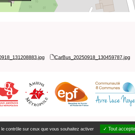
0918_131208883.jpg
CarBus_20250918_130459787.jpg
ons légales
Catalogue
PMB Services
Plan du site
Contact
Fl
 le contrôle sur ceux que vous souhaitez activer
Tout accepte