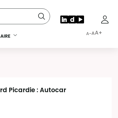
A+
A
A-
AIRE
rd Picardie : Autocar