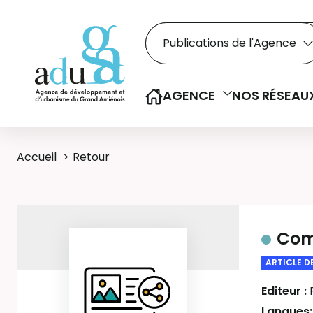
Rechercher dans le
Recherche
Sélectionner le type de la re
AGENCE
NOS RÉSEAU
Accueil
Retour
Comm
ARTICLE D
Editeur :
Langues