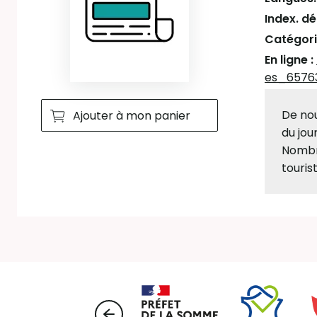
Index. d
Catégori
En ligne :
es_6576
De nou
Ajouter à mon panier
du jou
Nombre
touris