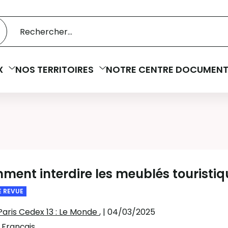
 catalogue
cherche
X
NOS TERRITOIRES
NOTRE CENTRE DOCUMENT
ent interdire les meublés touristiq
E REVUE
Paris Cedex 13 : Le Monde
,
| 04/03/2025
:
Français