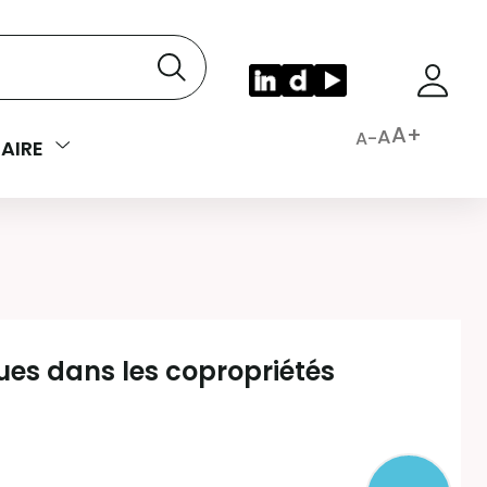
A+
A
A-
AIRE
ues dans les copropriétés