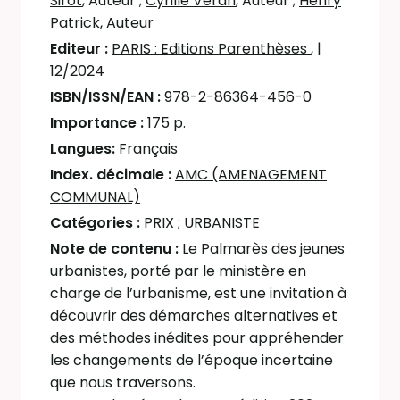
Sirot
, Auteur
;
Cyrille Véran
, Auteur
;
Henry
Patrick
, Auteur
Editeur :
PARIS : Editions Parenthèses
,
|
12/2024
ISBN/ISSN/EAN :
978-2-86364-456-0
Importance :
175 p.
Langues:
Français
Index. décimale :
AMC (AMENAGEMENT
COMMUNAL)
Catégories :
PRIX
;
URBANISTE
Note de contenu :
Le Palmarès des jeunes
urbanistes, porté par le ministère en
charge de l’urbanisme, est une invitation à
découvrir des démarches alternatives et
des méthodes inédites pour appréhender
les changements de l’époque incertaine
que nous traversons.