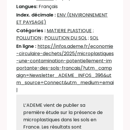
Langues:
Français
Index. décimale :
ENV (ENVIRONNEMENT
ET PAYSAGE)
Catégories :
MATIERE PLASTIQUE
;
POLLUTION
;
POLLUTION DU SOL
;
SOL
En ligne :
https://infos.ademe.fr/economie
-circulaire-dechets/2025/microplastiques
-une-contamination-potentiellement-im
portante-des-sols-francais/?utm_camp
aign=Newsletter_ADEME_INFOS_396&ut
m_source=Connect&utm_medium=emai
l
L’ADEME vient de publier sa
première étude sur la présence de
microplastiques dans les sols en
France. Les résultats sont