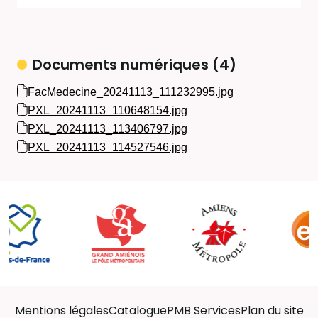
Documents numériques (4)
FacMedecine_20241113_111232995.jpg
PXL_20241113_110648154.jpg
PXL_20241113_113406797.jpg
PXL_20241113_114527546.jpg
Mentions légales
Catalogue
PMB Services
Plan du site