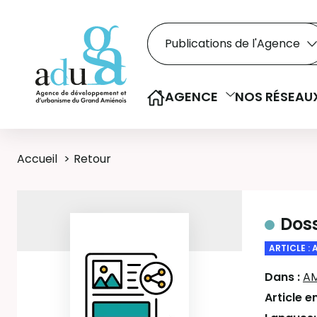
Rechercher dans le
Recherche
Sélectionner le type de la re
AGENCE
NOS RÉSEAU
Accueil
Retour
Dos
ARTICLE : 
Dans :
AM
Article e