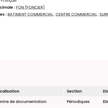
:
Français
écimale :
FON (FONCIER)
es :
BATIMENT COMMERCIAL
;
CENTRE COMMERCIAL
;
SUR
calisation
Section
Di
ntre de documentation
Périodiques
Di