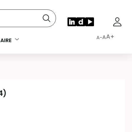
A+
A
A-
AIRE
4)