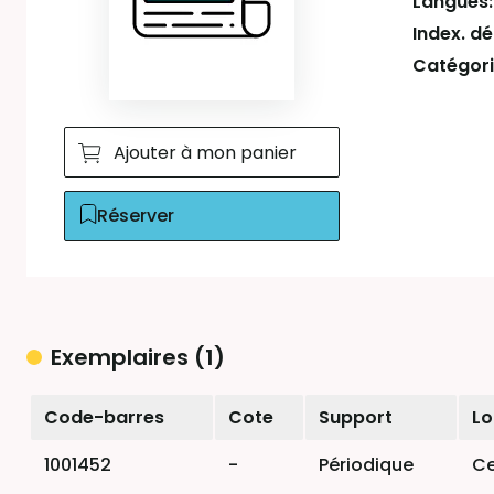
Langues
Index. d
Catégori
Ajouter à mon panier
Réserver
Exemplaires (1)
Liste des exemplaires
Code-barres
Cote
Support
Lo
1001452
-
Périodique
Ce