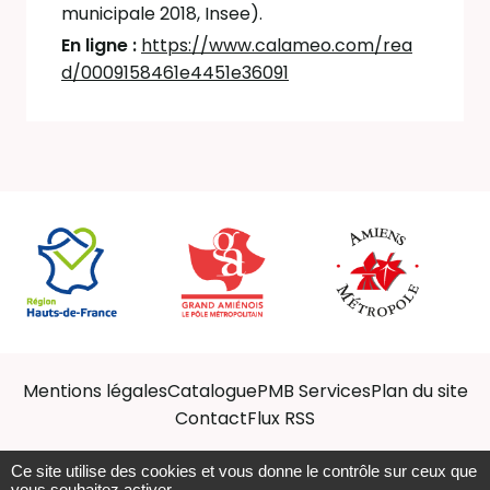
municipale 2018, Insee).
En ligne :
https://www.calameo.com/rea
d/0009158461e4451e36091
Mentions légales
Catalogue
PMB Services
Plan du site
Contact
Flux RSS
Ce site utilise des cookies et vous donne le contrôle sur ceux que
vous souhaitez activer