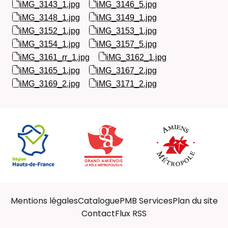
iMG_3143_1.jpg
iMG_3146_5.jpg
iMG_3148_1.jpg
iMG_3149_1.jpg
iMG_3152_1.jpg
iMG_3153_1.jpg
iMG_3154_1.jpg
iMG_3157_5.jpg
iMG_3161_rr_1.jpg
iMG_3162_1.jpg
iMG_3165_1.jpg
iMG_3167_2.jpg
iMG_3169_2.jpg
iMG_3171_2.jpg
Mentions légales
Catalogue
PMB Services
Plan du site
Contact
Flux RSS