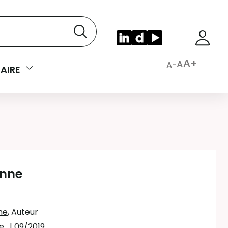
A+
A
A-
AIRE
enne
ne
, Auteur
ne
,
| 09/2019