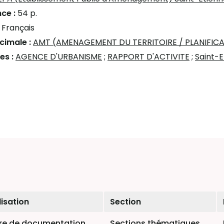
ce :
54 p.
:
Français
écimale :
AMT (AMENAGEMENT DU TERRITOIRE / PLANIFIC
es :
AGENCE D'URBANISME
;
RAPPORT D'ACTIVITE
;
Saint-E
isation
Section
re de documentation
Sections thématiques