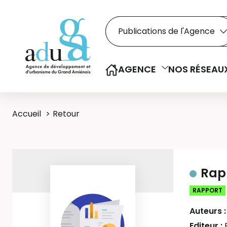
Rechercher dans le
Recherche
Sélectionner le type de la re
AGENCE
NOS RÉSEAU
Accueil
Retour
Rapp
RAPPORT
Auteurs 
Editeur :