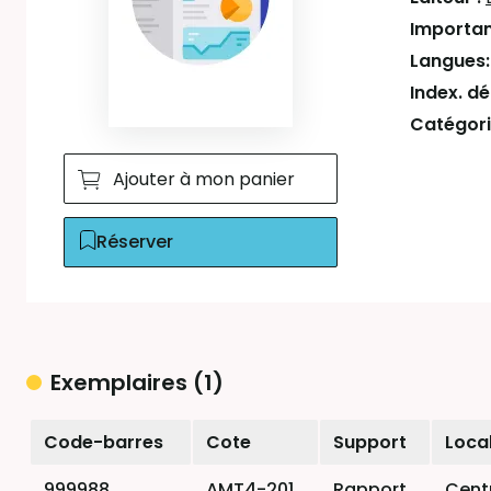
Importan
Langues
Index. d
Catégori
Ajouter à mon panier
Réserver
Exemplaires (1)
Liste des exemplaires
Code-barres
Cote
Support
Local
999988
AMT4-201
Rapport
Cent