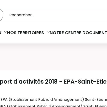
 catalogue
cherche
X
NOS TERRITOIRES
NOTRE CENTRE DOCUMENT
ort d'activités 2018 - EPA-Saint-Eti
:
EPA (Etablissement Public d'Aménagement) Saint-Etien
EPA (Etablissement Public d'Aménagement) Saint-Etien