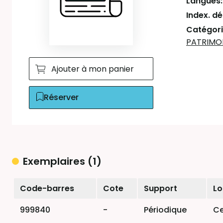
Langues
Index. d
Catégori
PATRIMO
Ajouter à mon panier
Réserver
Exemplaires (1)
Liste des exemplaires
Code-barres
Cote
Support
Lo
999840
-
Périodique
Ce