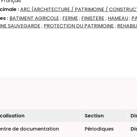
:
Français
écimale :
ARC (ARCHITECTURE / PATRIMOINE / CONSTRUC
es :
BATIMENT AGRICOLE
;
FERME
;
FINISTERE
;
HAMEAU
;
P
INE SAUVEGARDE
;
PROTECTION DU PATRIMOINE
;
REHABIL
calisation
Section
Di
ntre de documentation
Périodiques
Di