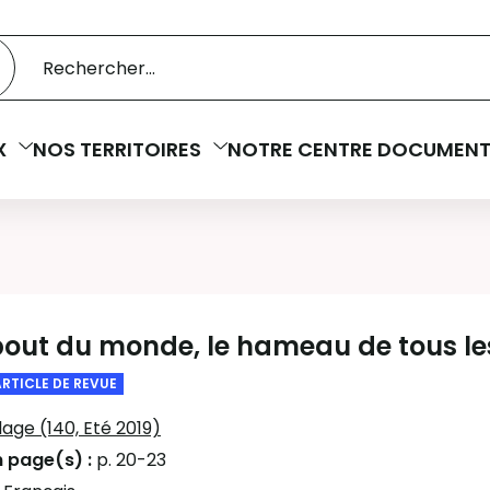
 catalogue
cherche
X
NOS TERRITOIRES
NOTRE CENTRE DOCUMENT
out du monde, le hameau de tous les
ARTICLE DE REVUE
llage (140, Eté 2019)
n page(s) :
p. 20-23