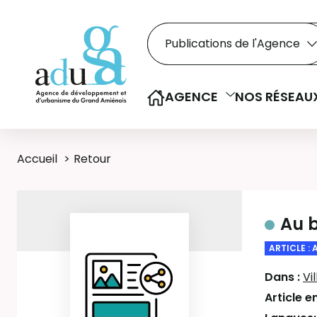
Rechercher dans le
Recherche
Sélectionner le type de la re
AGENCE
NOS RÉSEAU
Accueil
Retour
Au b
ARTICLE : 
Dans :
Vi
Article e