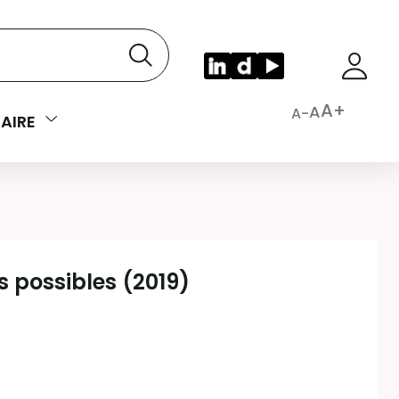
A+
A
A-
AIRE
 possibles (2019)