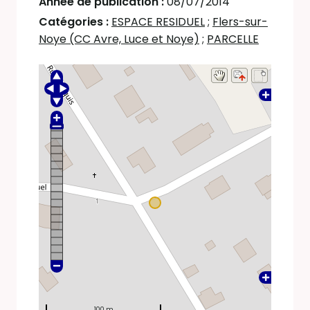
Année de publication :
08/07/2014
Catégories :
ESPACE RESIDUEL
;
Flers-sur-
Noye (CC Avre, Luce et Noye)
;
PARCELLE
100 m