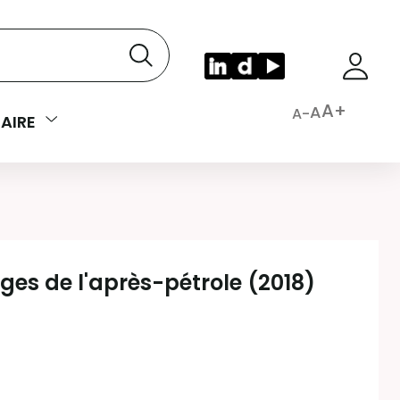
A+
A
A-
AIRE
ges de l'après-pétrole (2018)