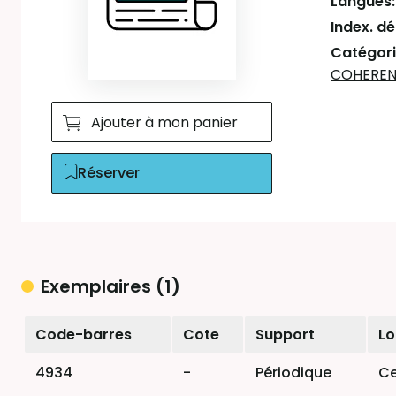
Langues
Index. d
Catégori
COHEREN
Ajouter à mon panier
Réserver
Exemplaires (1)
Liste des exemplaires
Code-barres
Cote
Support
Lo
4934
-
Périodique
Ce