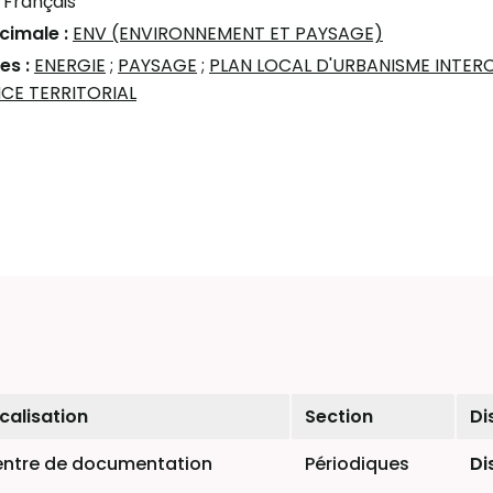
:
Français
écimale :
ENV (ENVIRONNEMENT ET PAYSAGE)
es :
ENERGIE
;
PAYSAGE
;
PLAN LOCAL D'URBANISME INTE
CE TERRITORIAL
calisation
Section
Di
ntre de documentation
Périodiques
Di