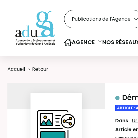
Rechercher dans le
Recherche
Sélectionner le type de la re
AGENCE
NOS RÉSEAU
Accueil
Retour
Déma
ARTICLE : 
Dans :
Ur
Article e