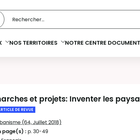
 catalogue
cherche
X
NOS TERRITOIRES
NOTRE CENTRE DOCUMENT
rches et projets: Inventer les paysa
ARTICLE DE REVUE
banisme (64, Juillet 2018)
n page(s) :
p. 30-49