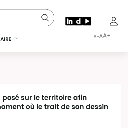
A+
A
A-
AIRE
osé sur le territoire afin
ment où le trait de son dessin