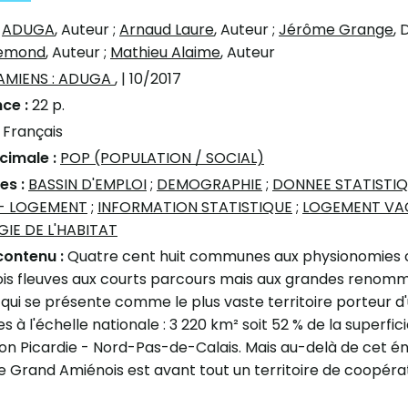
:
ADUGA
, Auteur
;
Arnaud Laure
, Auteur
;
Jérôme Grange
, 
Remond
, Auteur
;
Mathieu Alaime
, Auteur
AMIENS : ADUGA
,
| 10/2017
ce :
22 p.
:
Français
écimale :
POP (POPULATION / SOCIAL)
es :
BASSIN D'EMPLOI
;
DEMOGRAPHIE
;
DONNEE STATISTI
 - LOGEMENT
;
INFORMATION STATISTIQUE
;
LOGEMENT VA
IE DE L'HABITAT
contenu :
Quatre cent huit communes aux physionomies co
rois fleuves aux courts parcours mais aux grandes renommé
qui se présente comme le plus vaste territoire porteur d
es à l'échelle nationale : 3 220 km² soit 52 % de la super
ion Picardie - Nord-Pas-de-Calais. Mais au-delà de cet
 le Grand Amiénois est avant tout un territoire de coopérat