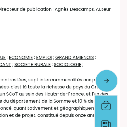
Directeur de publication
;
Agnès Descamps
, Auteur
QUE
;
ECONOMIE
;
EMPLOI
;
GRAND AMIENOIS
;
CANT
;
SOCIETE RURALE
;
SOCIOLOGIE
;
ntrastées, sept intercommunalités aux profils
es, c'est là toute la richesse du pays du Grand
'un SCoT au sein des Hauts-de-France, et l'un des
ficie du département de la Somme et 10 % de celle
 énoncé, quantitativement et géographiquement
ion et de projet, constitué depuis onze ans déjà.