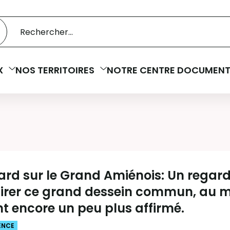
 catalogue
cherche
X
NOS TERRITOIRES
NOTRE CENTRE DOCUMENT
rd sur le Grand Amiénois: Un regard p
airer ce grand dessein commun, au mo
nt encore un peu plus affirmé.
ENCE