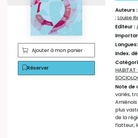
Auteurs 
;
Louise 
Editeur :
Importan
Langues
Ajouter à mon panier
Index. d
Catégori
Réserver
HABITAT
SOCIOLOG
Note de 
variés, t
Amiénois 
plus vast
de la rég
flatteur,