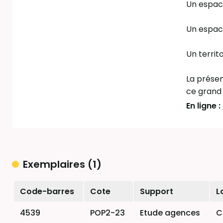
Un espac
Un espace
Un territ
La présen
ce grand 
En ligne :
Exemplaires (1)
Liste des exemplaires
Code-barres
Cote
Support
L
4539
POP2-23
Etude agences
C