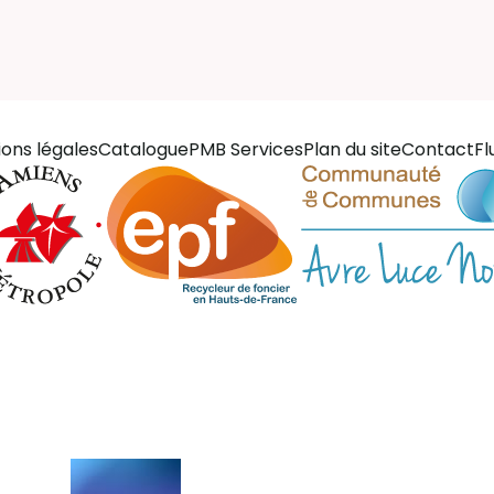
ons légales
Catalogue
PMB Services
Plan du site
Contact
Fl
(pied de page)
égales
Catalogue
es
Plan du site