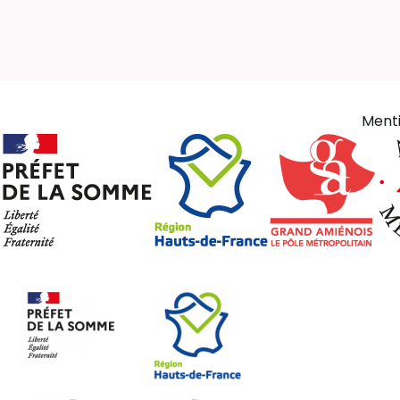
Menti
Logos (pied de page)
Liens 
Mentions l
PMB Servic
Contact