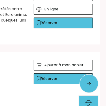
rrêtés entre
En ligne
 et Eure anime,
e quelques-uns
Réserver
Ajouter à mon panier
Réserver