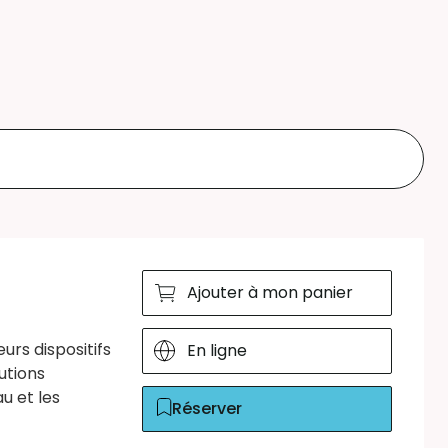
Ajouter à mon panier
rs dispositifs
En ligne
utions
u et les
Réserver