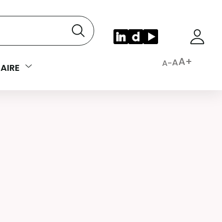
A+
A
A-
AIRE