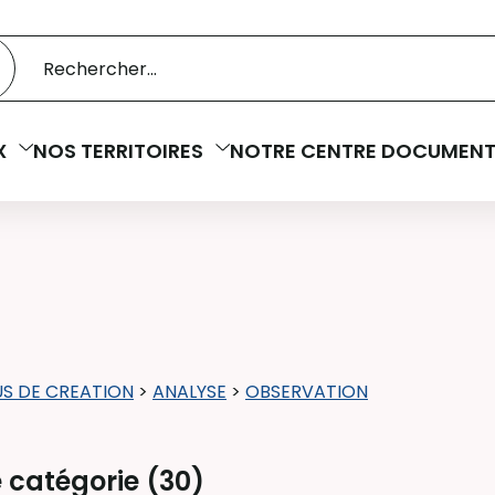
 catalogue
cherche
X
NOS TERRITOIRES
NOTRE CENTRE DOCUMENT
S DE CREATION
>
ANALYSE
>
OBSERVATION
 catégorie (
30
)