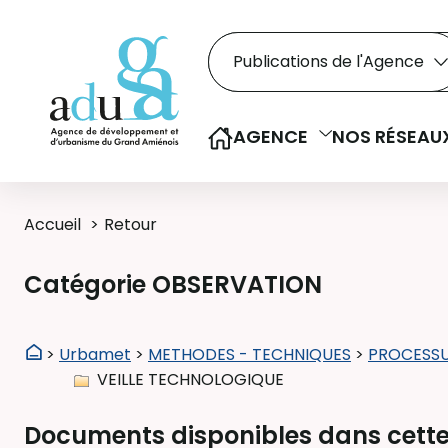
Rechercher dans le
Recherche
Sélectionner le type de la re
AGENCE
NOS RÉSEAU
Accueil
Retour
Catégorie OBSERVATION
>
Urbamet
>
METHODES - TECHNIQUES
>
PROCESSU
VEILLE TECHNOLOGIQUE
Documents disponibles dans cette