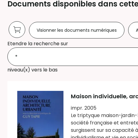
Documents disponibles dans cette
Visionner les documents numériques
A
Etendre la recherche sur
niveau(x) vers le bas
Maison individuelle, ar
impr. 2005
Le triptyque maison-jardin-l
société française et entrete
surgissent sur sa capacité 
individualisme et vie en socié