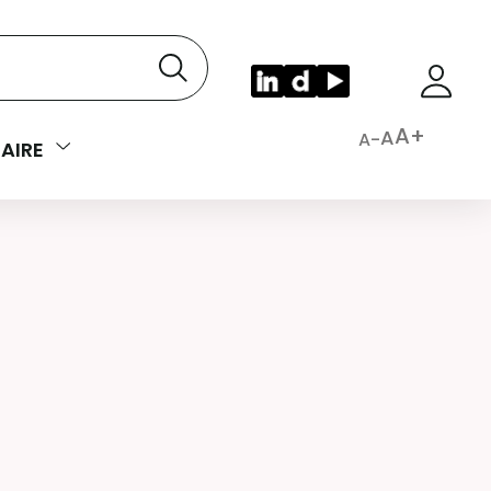
A+
A
A-
AIRE