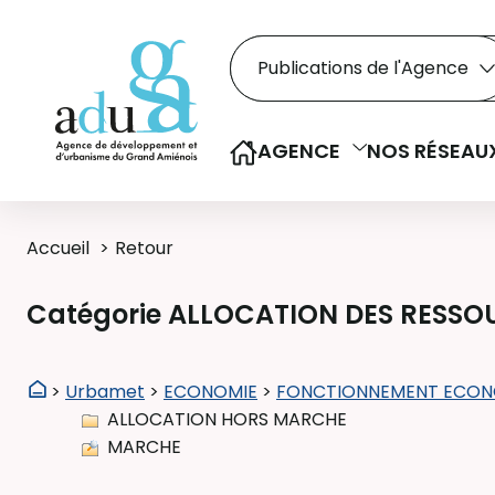
Rechercher dans le
Recherche
Sélectionner le type de la re
AGENCE
NOS RÉSEAU
Accueil
Retour
Catégorie ALLOCATION DES RESSO
>
Urbamet
>
ECONOMIE
>
FONCTIONNEMENT ECON
ALLOCATION HORS MARCHE
MARCHE