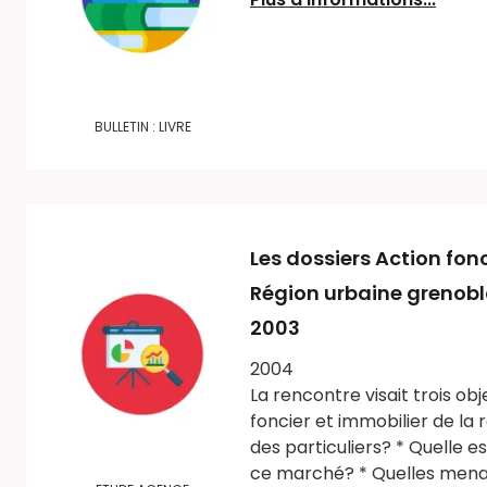
BULLETIN : LIVRE
Les dossiers Action fonc
Région urbaine grenoblo
2003
2004
La rencontre visait trois ob
foncier et immobilier de la
des particuliers? * Quelle e
ce marché? * Quelles menace