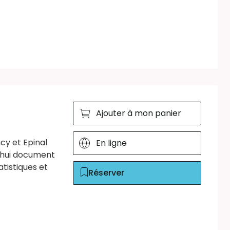
Ajouter à mon panier
ncy et Epinal
En ligne
d’hui document
tistiques et
Réserver