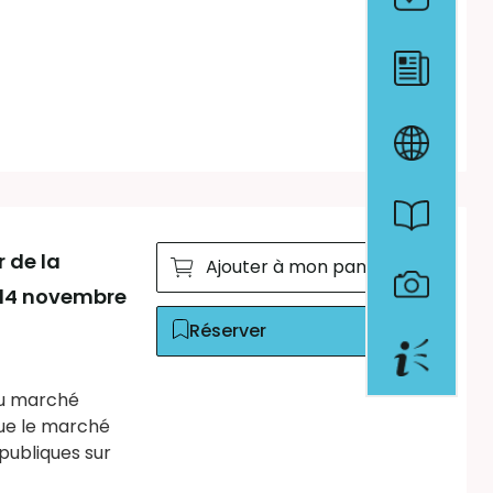
r de la
Ajouter à mon panier
u 14 novembre
Réserver
 du marché
lue le marché
 publiques sur