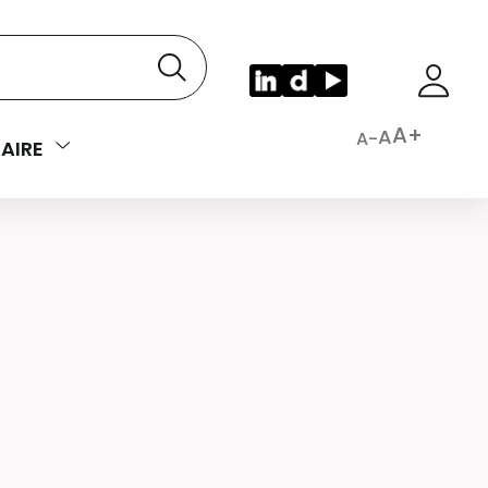
A+
A
A-
AIRE