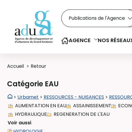
Rechercher dans le
Recherche
Sélectionner le type de la re
AGENCE
NOS RÉSEAU
Accueil
Retour
Catégorie EAU
>
Urbamet
>
RESSOURCES - NUISANCES
>
RESSOURC
ALIMENTATION EN EAU
ASSAINISSEMENT
ECONO
HYDRAULIQUE
REGENERATION DE L'EAU
Voir aussi
HYDROLOGIE