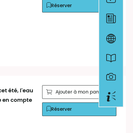
Réserver
t été, l'eau
Ajouter à mon panier
re en compte
Réserver