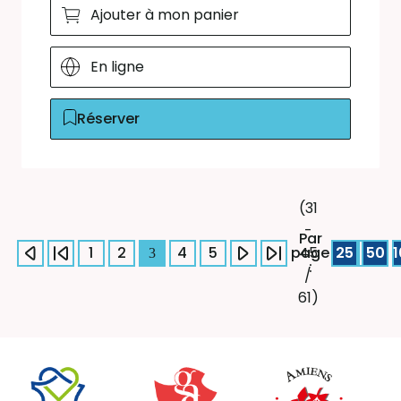
Ajouter à mon panier
En ligne
Réserver
(31
-
Par
1
2
4
5
page
25
50
45
3
:
/
61)