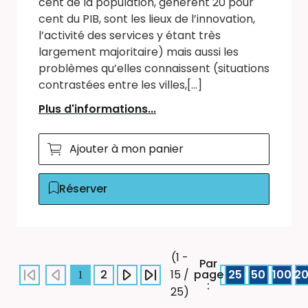
cent de la population, génèrent 20 pour
cent du PIB, sont les lieux de l’innovation,
l’activité des services y étant très
largement majoritaire) mais aussi les
problèmes qu’elles connaissent (situations
contrastées entre les villes,[...]
Plus d'informations...
Ajouter à mon panier
Réserver
(1 -
Par
2
page
25
50
100
2
15 /
1
:
25)