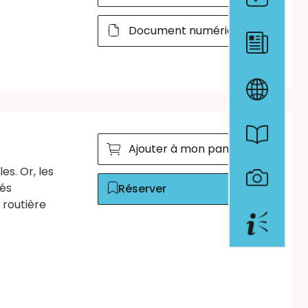
Document numérique
Ajouter à mon panier
es. Or, les
tés
Réserver
 routière