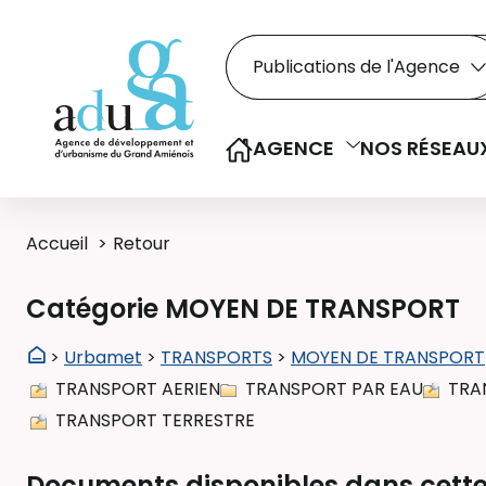
Rechercher dans le
Recherche
Sélectionner le type de la re
AGENCE
NOS RÉSEAU
Accueil
Retour
Catégorie MOYEN DE TRANSPORT
>
Urbamet
>
TRANSPORTS
>
MOYEN DE TRANSPORT
TRANSPORT AERIEN
TRANSPORT PAR EAU
TRA
TRANSPORT TERRESTRE
Documents disponibles dans cette