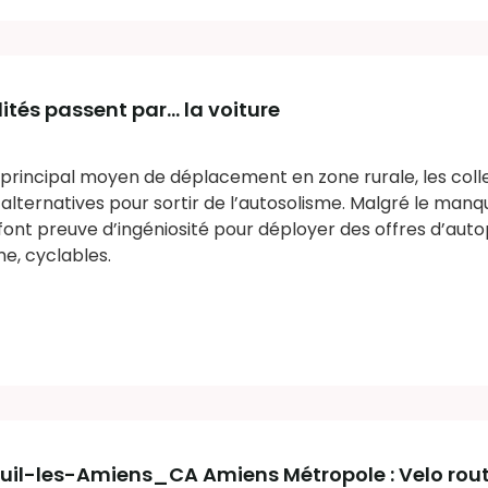
lités passent par… la voiture
e principal moyen de déplacement en zone rurale, les colle
lternatives pour sortir de l’autosolisme. Malgré le man
 font preuve d’ingéniosité pour déployer des offres d’aut
e, cyclables.
il-les-Amiens_CA Amiens Métropole : Velo ro