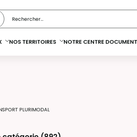
 catalogue
cherche
X
NOS TERRITOIRES
NOTRE CENTRE DOCUMENT
NSPORT PLURIMODAL
 catégorie (
892
)