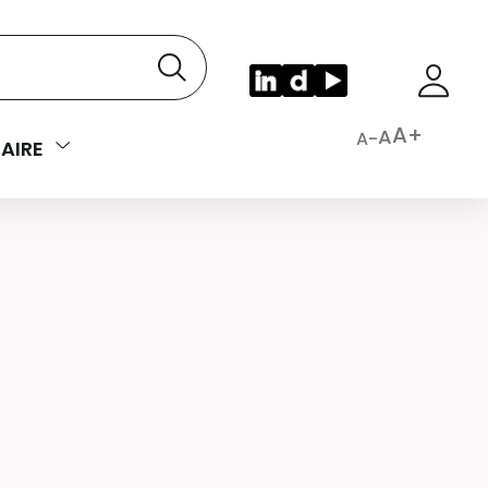
A+
A
A-
AIRE