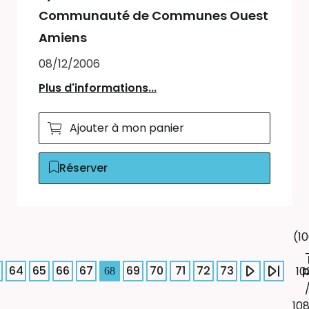
Communauté de Communes Ouest
Amiens
08/12/2006
Plus d'informations...
Ajouter à mon panier
Réserver
(1
64
65
66
67
69
70
71
72
73
10
68
10