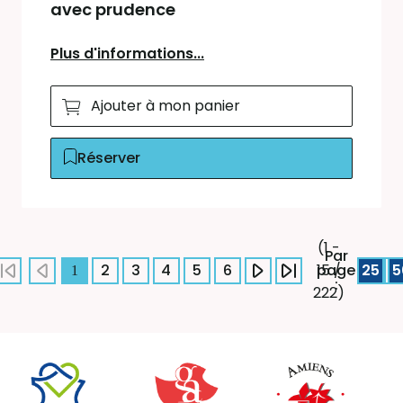
avec prudence
Plus d'informations...
Ajouter à mon panier
Réserver
(1 -
Par
2
3
4
5
6
page
25
5
15 /
1
:
222)