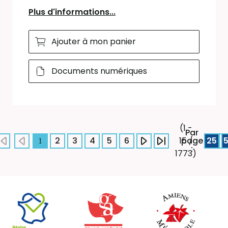
Plus d'informations...
Ajouter à mon panier
Documents numériques
(1 -
Par
2
3
4
5
6
page
25
15 /
1
:
1773)