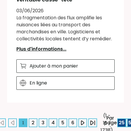
03/06/2026
La fragmentation des flux amplifie les
nuisances liées au transport des
marchandises en ville. Logisticiens et
collectivités locales tentent d’y remédier.
Plus d'informations...
Ajouter à mon panier
En ligne
(1 -
Par
2
3
4
5
6
page
25
15 /
1
:
1738)