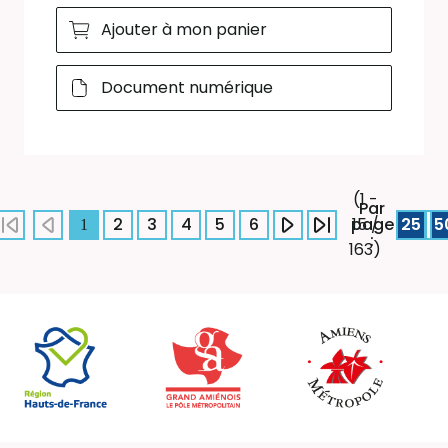
Ajouter à mon panier
Document numérique
(1 -
Par
2
3
4
5
6
page
25
5
15 /
1
:
163)