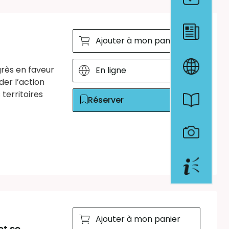
Ajouter à mon panier
grès en faveur
En ligne
der l’action
territoires
Réserver
Ajouter à mon panier
et se