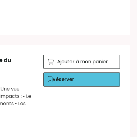
e du
Ajouter à mon panier
Réserver
. Une vue
mpacts : • Le
ments • Les