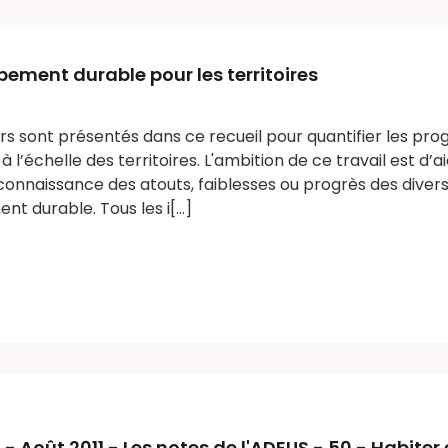
ement durable pour les territoires
rs sont présentés dans ce recueil pour quantifier les pro
’échelle des territoires. L'ambition de ce travail est d’ai
connaissance des atouts, faiblesses ou progrès des divers 
t durable. Tous les i[...]
0 - Août 2011 - Les notes de l'ADEUS - 50 - Habiter 