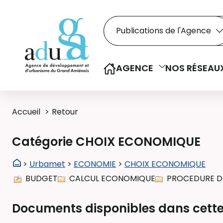
Rechercher dans le
Recherche
Sélectionner le type de la re
AGENCE
NOS RÉSEAU
Accueil
Retour
Catégorie CHOIX ECONOMIQUE
>
Urbamet
>
ECONOMIE
>
CHOIX ECONOMIQUE
BUDGET
CALCUL ECONOMIQUE
PROCEDURE D
Documents disponibles dans cette