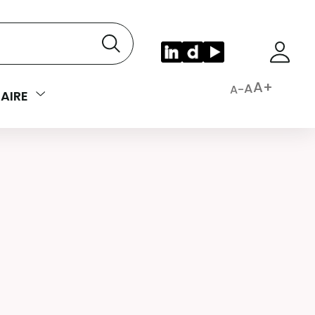
A+
A
A-
AIRE