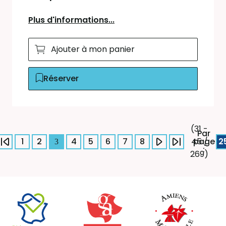
Plus d'informations...
Ajouter à mon panier
Réserver
(31 -
Par
1
2
4
5
6
7
8
page
2
45 /
3
:
269)