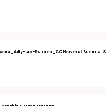
usière_Ailly-sur-Somme_CC Nièvre et Somme :
C Ponthieu-Marquenterre