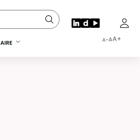
A+
A
A-
AIRE