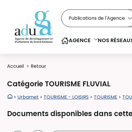
Rechercher dans le
Recherche
Sélectionner le type de la re
AGENCE
NOS RÉSEAU
Accueil
Retour
Catégorie TOURISME FLUVIAL
>
Urbamet
>
TOURISME - LOISIRS
>
TOURISME
>
TOU
Documents disponibles dans cette