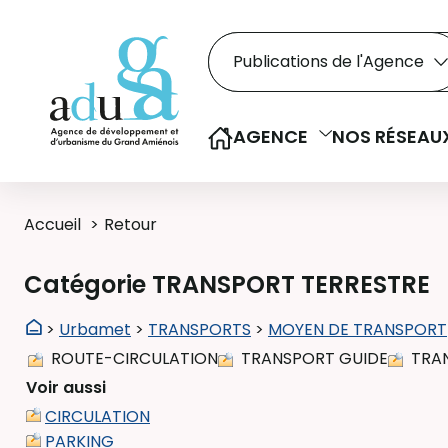
Rechercher dans le
Recherche
Sélectionner le type de la re
AGENCE
NOS RÉSEAU
Accueil
Retour
Catégorie TRANSPORT TERRESTRE
>
Urbamet
>
TRANSPORTS
>
MOYEN DE TRANSPORT
ROUTE-CIRCULATION
TRANSPORT GUIDE
TRA
Voir aussi
CIRCULATION
PARKING