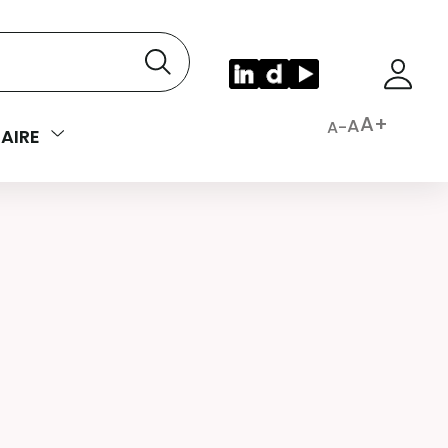
A+
A
A-
AIRE