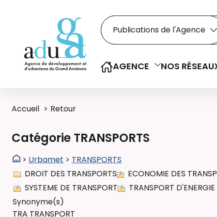
Rechercher dans le
Recherche
Sélectionner le type de la re
AGENCE
NOS RÉSEAU
Accueil
Retour
Catégorie TRANSPORTS
>
Urbamet
>
TRANSPORTS
DROIT DES TRANSPORTS
ECONOMIE DES TRANS
SYSTEME DE TRANSPORT
TRANSPORT D'ENERGIE
Synonyme(s)
TRA TRANSPORT