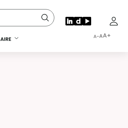
A+
A
A-
AIRE