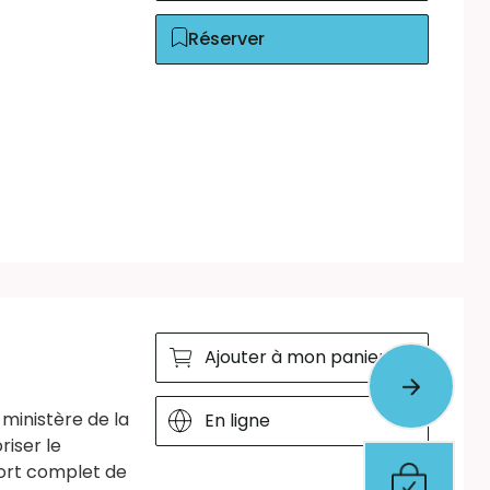
Réserver
Ajouter à mon panier
 ministère de la
En ligne
riser le
port complet de