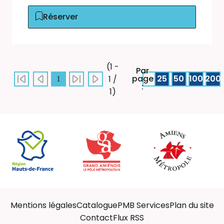
Réserver
(1 -
Par
page
25
50
100
200
1 /
1
:
1)
Mentions légales
Catalogue
PMB Services
Plan du site
Contact
Flux RSS