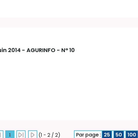
 Juin 2014 - AGURINFO - N° 10
Par page :
25
50
100
(1 - 2 / 2)
1