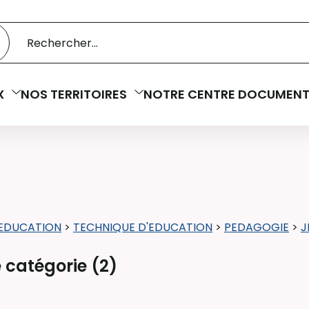
 catalogue
cherche
X
NOS TERRITOIRES
NOTRE CENTRE DOCUMENT
EDUCATION
>
TECHNIQUE D'EDUCATION
>
PEDAGOGIE
>
J
 catégorie (
2
)