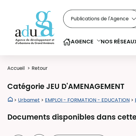
Rechercher dans le
Recherche
Sélectionner le type de la re
AGENCE
NOS RÉSEAU
Accueil
Retour
Catégorie JEU D'AMENAGEMENT
>
Urbamet
>
EMPLOI - FORMATION - EDUCATION
>
Documents disponibles dans cette