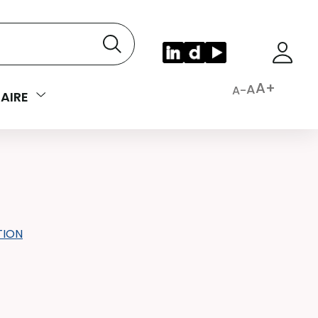
A+
A
A-
AIRE
TION