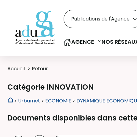
Rechercher dans le
Recherche
Sélectionner le type de la re
AGENCE
NOS RÉSEAU
Accueil
Retour
Catégorie INNOVATION
>
Urbamet
>
ECONOMIE
>
DYNAMIQUE ECONOMIQU
Documents disponibles dans cette