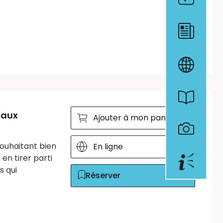
caux
Ajouter à mon panier
souhaitant bien
En ligne
en tirer parti
s qui
Réserver