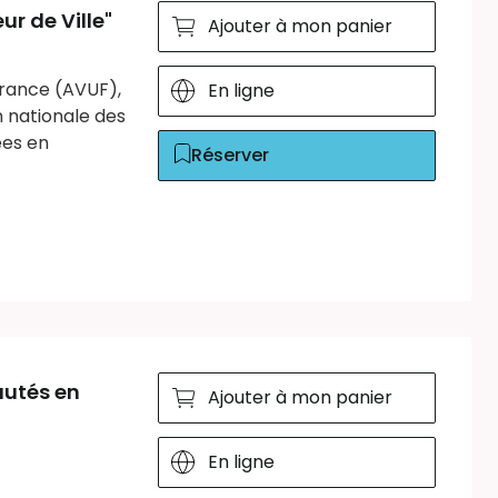
r de Ville"
Ajouter à mon panier
 France (AVUF),
En ligne
 nationale des
ées en
Réserver
autés en
Ajouter à mon panier
En ligne