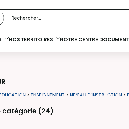
 catalogue
cherche
X
NOS TERRITOIRES
NOTRE CENTRE DOCUMENT
UR
EDUCATION
>
ENSEIGNEMENT
>
NIVEAU D'INSTRUCTION
>
 catégorie (
24
)