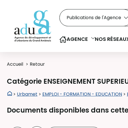
Rechercher dans le
Recherche
Sélectionner le type de la re
AGENCE
NOS RÉSEAU
Accueil
Retour
Catégorie ENSEIGNEMENT SUPERIE
>
Urbamet
>
EMPLOI - FORMATION - EDUCATION
>
Documents disponibles dans cette