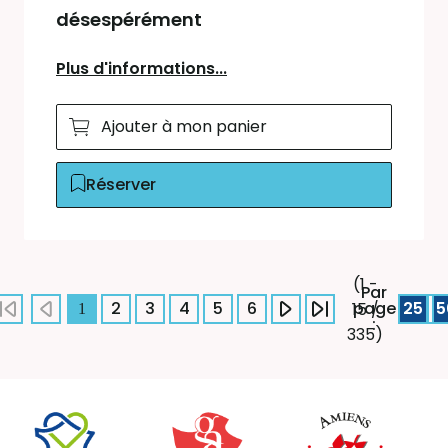
désespérément
Plus d'informations...
Ajouter à mon panier
Réserver
(1 -
Par
2
3
4
5
6
page
25
5
15 /
1
:
335)