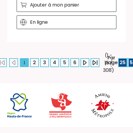
Ajouter à mon panier
En ligne
(1 -
Par
2
3
4
5
6
page
25
5
15 /
1
:
308)