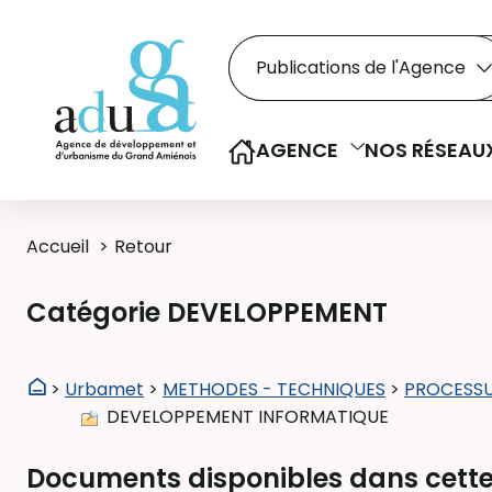
Rechercher dans le
Recherche
Sélectionner le type de la re
AGENCE
NOS RÉSEAU
Accueil
Retour
Catégorie DEVELOPPEMENT
>
Urbamet
>
METHODES - TECHNIQUES
>
PROCESSU
DEVELOPPEMENT INFORMATIQUE
Documents disponibles dans cette