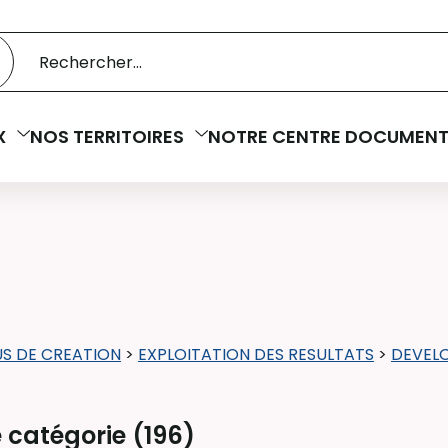
 catalogue
cherche
X
NOS TERRITOIRES
NOTRE CENTRE DOCUMENT
S DE CREATION
>
EXPLOITATION DES RESULTATS
>
DEVEL
 catégorie (
196
)