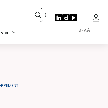
A+
A
A-
AIRE
OPPEMENT