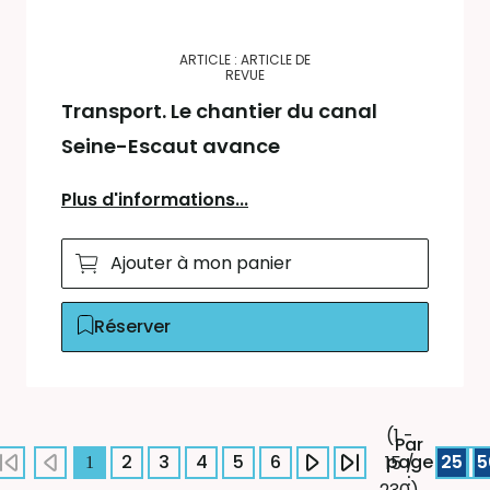
ARTICLE : ARTICLE DE
REVUE
Transport. Le chantier du canal
Seine-Escaut avance
Plus d'informations...
Ajouter à mon panier
Réserver
(1 -
Par
2
3
4
5
6
page
25
5
15 /
1
: