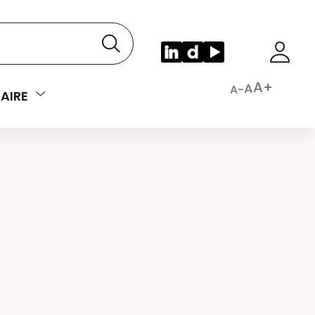
A+
A
A-
AIRE