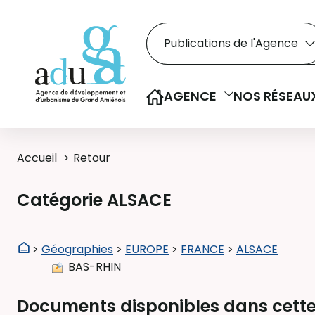
Rechercher dans le
Recherche
Sélectionner le type de la re
AGENCE
NOS RÉSEAU
Accueil
Retour
Catégorie ALSACE
>
Géographies
>
EUROPE
>
FRANCE
>
ALSACE
BAS-RHIN
Documents disponibles dans cette