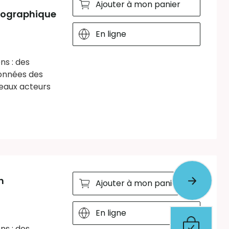
Ajouter à mon panier
 géographique
En ligne
ns : des
ionnées des
veaux acteurs
n
Ajouter à mon panier
En ligne
ns : des