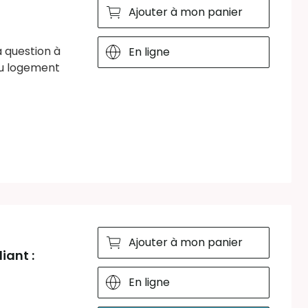
Ajouter à mon panier
a question à
En ligne
du logement
Ajouter à mon panier
iant :
En ligne