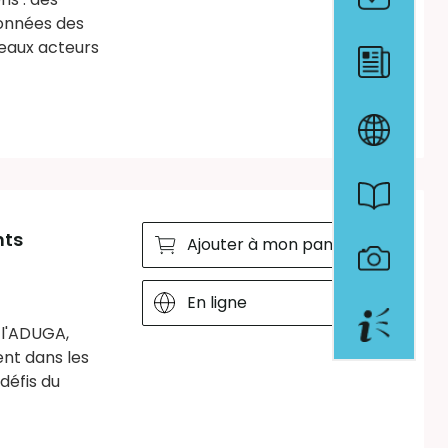
ionnées des
veaux acteurs
nts
Ajouter à mon panier
En ligne
 l'ADUGA,
ent dans les
défis du