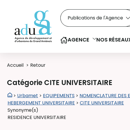
Rechercher dans le
Recherche
Sélectionner le type de la re
AGENCE
NOS RÉSEAU
Accueil
Retour
Catégorie CITE UNIVERSITAIRE
>
Urbamet
>
EQUIPEMENTS
>
NOMENCLATURE DES 
HEBERGEMENT UNIVERSITAIRE
>
CITE UNIVERSITAIRE
Synonyme(s)
RESIDENCE UNIVERSITAIRE